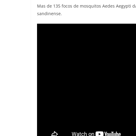
Mas de 135 focos de mosquitos Aedes Aegypti dan 
sandinense.