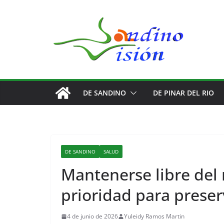
Saltar
al
contenido
DE SANDINO
DE PINAR DEL RIO
DE SANDINO
SALUD
Mantenerse libre del
prioridad para preser
4 de junio de 2026
Yuleidy Ramos Martin