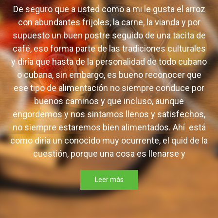
De seguro que a usted como a mi le gusta el arroz
con abundantes frijoles, la carne, la vianda y por
supuesto un buen postre seguido de una tacita de
café, eso forma parte de las tradiciones culturales
y diría que hasta de la personalidad de todo cubano
o cubana, sin embargo, es bueno reconocer que
ese tipo de alimentación no siempre conduce por
buenos caminos y que incluso, aunque
engordemos y nos sintamos llenos y satisfechos,
no siempre estaremos bien alimentados. Ahí está
como diría un conocido muy ocurrente, el quid de la
cuestión, porque una cosa es llenarse y
Leer más