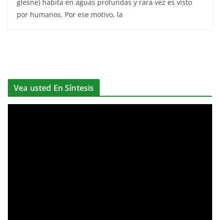
glesne) habita en aguas profundas y rara vez es visto
por humanos. Por ese motivo, la
Vea usted En Síntesis