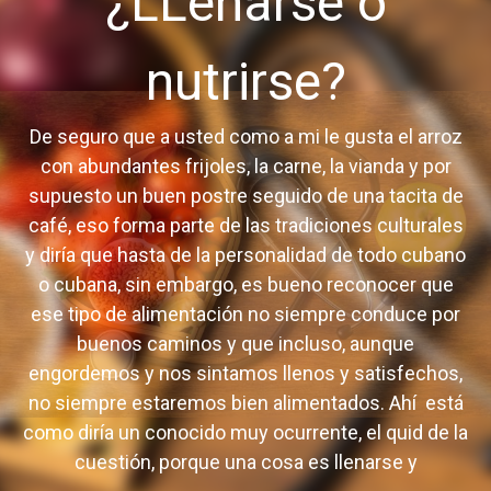
¿LLenarse o
nutrirse?
De seguro que a usted como a mi le gusta el arroz
con abundantes frijoles, la carne, la vianda y por
supuesto un buen postre seguido de una tacita de
café, eso forma parte de las tradiciones culturales
y diría que hasta de la personalidad de todo cubano
o cubana, sin embargo, es bueno reconocer que
ese tipo de alimentación no siempre conduce por
buenos caminos y que incluso, aunque
engordemos y nos sintamos llenos y satisfechos,
no siempre estaremos bien alimentados. Ahí está
como diría un conocido muy ocurrente, el quid de la
cuestión, porque una cosa es llenarse y