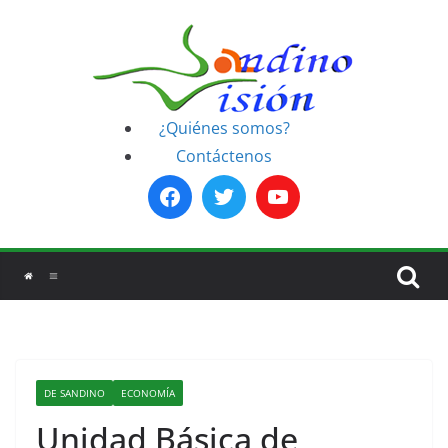
Saltar
al
contenido
¿Quiénes somos?
Contáctenos
DE SANDINO
ECONOMÍA
Unidad Básica de