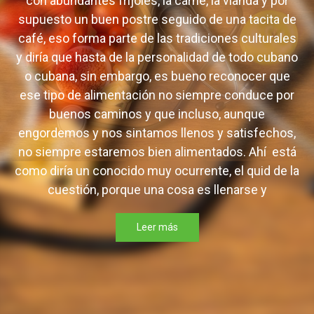
con abundantes frijoles, la carne, la vianda y por
supuesto un buen postre seguido de una tacita de
café, eso forma parte de las tradiciones culturales
y diría que hasta de la personalidad de todo cubano
o cubana, sin embargo, es bueno reconocer que
ese tipo de alimentación no siempre conduce por
buenos caminos y que incluso, aunque
engordemos y nos sintamos llenos y satisfechos,
no siempre estaremos bien alimentados. Ahí está
como diría un conocido muy ocurrente, el quid de la
cuestión, porque una cosa es llenarse y
Leer más