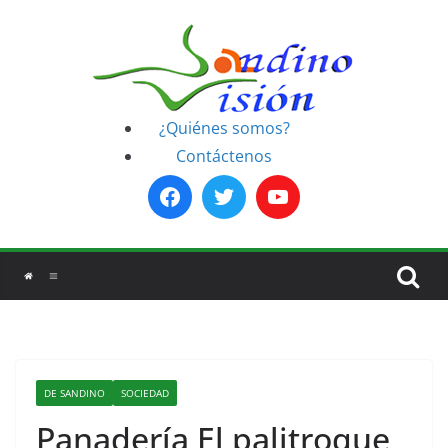
Saltar
al
contenido
¿Quiénes somos?
Contáctenos
DE SANDINO
SOCIEDAD
Panadería El palitroque