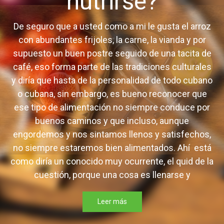
nutrirse?
De seguro que a usted como a mi le gusta el arroz
con abundantes frijoles, la carne, la vianda y por
supuesto un buen postre seguido de una tacita de
café, eso forma parte de las tradiciones culturales
y diría que hasta de la personalidad de todo cubano
o cubana, sin embargo, es bueno reconocer que
ese tipo de alimentación no siempre conduce por
buenos caminos y que incluso, aunque
engordemos y nos sintamos llenos y satisfechos,
no siempre estaremos bien alimentados. Ahí está
como diría un conocido muy ocurrente, el quid de la
cuestión, porque una cosa es llenarse y
Leer más