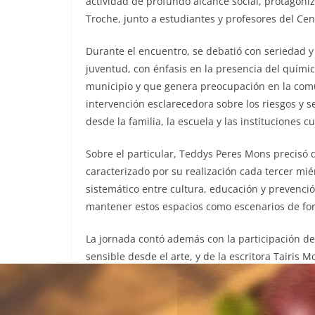
actividad de profundo alcance social, protago
Troche, junto a estudiantes y profesores del Ce
Durante el encuentro, se debatió con seriedad y
juventud, con énfasis en la presencia del quími
municipio y que genera preocupación en la comun
intervención esclarecedora sobre los riesgos y s
desde la familia, la escuela y las instituciones cu
Sobre el particular, Teddys Peres Mons precisó 
caracterizado por su realización cada tercer mié
sistemático entre cultura, educación y prevenc
mantener estos espacios como escenarios de form
La jornada contó además con la participación de
sensible desde el arte, y de la escritora Tairis 
convocó a la memoria viva y a la defensa de la d
La actividad reafirmó el papel de la cultura co