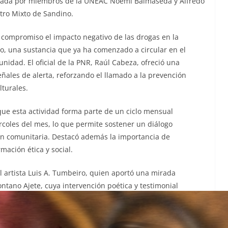
nizada por miembros de la UNEAC Noemí Balmaseda y Alfredo
ntro Mixto de Sandino.
 compromiso el impacto negativo de las drogas en la
co, una sustancia que ya ha comenzado a circular en el
idad. El oficial de la PNR, Raúl Cabeza, ofreció una
eñales de alerta, reforzando el llamado a la prevención
lturales.
que esta actividad forma parte de un ciclo mensual
rcoles del mes, lo que permite sostener un diálogo
ión comunitaria. Destacó además la importancia de
ación ética y social.
l artista Luis A. Tumbeiro, quien aportó una mirada
Montano Ajete, cuya intervención poética y testimonial
ignidad juvenil.
mo herramienta de transformación y reparación, y dejó