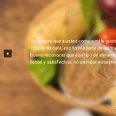
abiertas nuevas rutas para el trabajo conjunto e
juventud consciente, protegida y protagonista 
De seguro que a usted como a mi le gusta 
tacita de café, eso forma parte de las t
Radio Sandino cumpliendo 44 años desde la
bueno reconocer que ese tipo de alimen
del Caimán.
llenos y satisfechos, no siempre estaremo
También te puede gustar