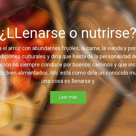
ntre instituciones, artistas y educadores en favor de una
de su comunidad
¿LLenarse o nutrirse
el arroz con abundantes frijoles, la carne, la vianda y 
radiciones culturales y diría que hasta de la personalidad
 Cola
Cuba refuerza su política de tolerancia cero a las
tación no siempre conduce por buenos caminos y que in
drogas
s bien alimentados. Ahí está como diría un conocido muy
una cosa es llenarse y
Leer más