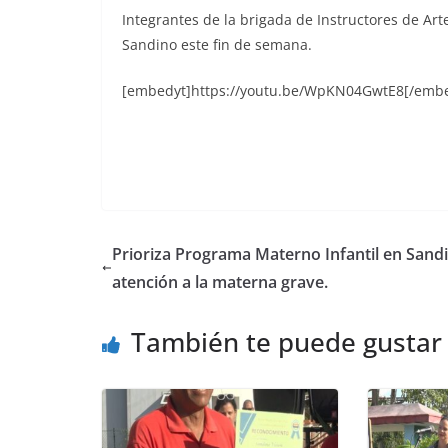
10 de mayo de 2026
Luis Ángel 
Integrantes de la brigada de Instructores de Ar
Sandino este fin de semana.
[embedyt]https://youtu.be/WpKN04GwtE8[/embe
Prioriza Programa Materno Infantil en Sand
atención a la materna grave.
También te puede gustar