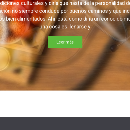
el arroz con abundantes frijoles, la carne, la vianda y 
radiciones culturales y diría que hasta de la personalidad
tación no siempre conduce por buenos caminos y que in
s bien alimentados. Ahí está como diría un conocido muy
una cosa es llenarse y
en este navegador para la próxima vez que comente.
Leer más