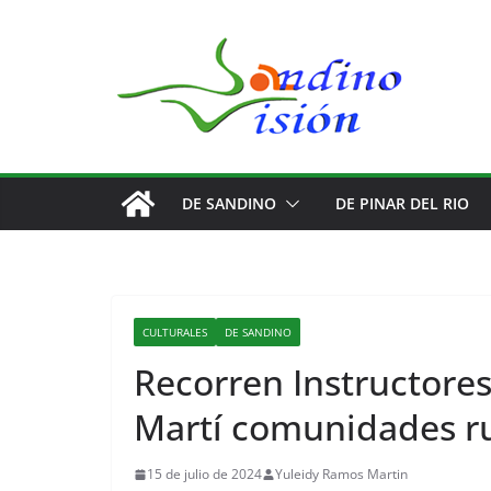
Saltar
al
contenido
DE SANDINO
DE PINAR DEL RIO
CULTURALES
DE SANDINO
Recorren Instructores
Martí comunidades ru
COMENTARIOS
Racismo
15 de julio de 2024
Yuleidy Ramos Martin