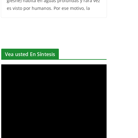
El pez remo o rey de los arenques (Regalecus
glesne) habita en aguas profundas y rara vez
es visto por humanos. Por ese motivo, la
Vea usted En Síntesis