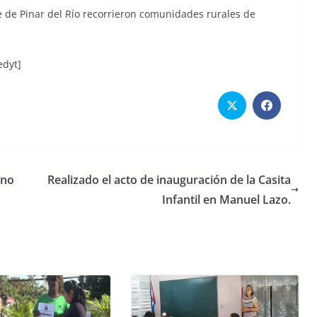
31 de julio de 2026
Luis Ángel Calderón Canals
Calderón Canals
te de Pinar del Río recorrieron comunidades rurales de
dyt]
ino
Realizado el acto de inauguración de la Casita
Infantil en Manuel Lazo.