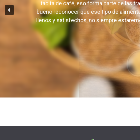
De seguro que a usted como a mi le gusta 
Web
tacita de café, eso forma parte de las t
bueno reconocer que ese tipo de alimen
llenos y satisfechos, no siempre estaremo
Guarda mi nombre, correo electrónico y web 