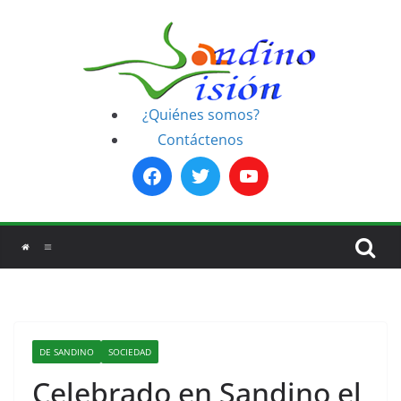
Saltar
al
contenido
¿Quiénes somos?
Contáctenos
DE SANDINO
SOCIEDAD
Celebrado en Sandino el