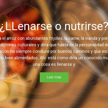
blicada.
Los campos obligatorios están marcados con
*
¿LLenarse o nutrirse
el arroz con abundantes frijoles, la carne, la vianda y 
radiciones culturales y diría que hasta de la personalidad
tación no siempre conduce por buenos caminos y que in
s bien alimentados. Ahí está como diría un conocido muy
una cosa es llenarse y
Leer más