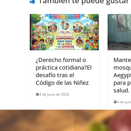
También te puede gustar
¿Derecho formal o
Manten
práctica cotidiana?El
mosqu
desafío tras el
Aegypt
Código de las Niñez
para p
salud.
4 de junio de 2026
4 de jun