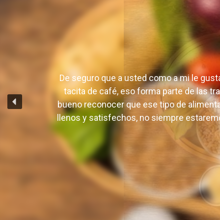
Deja una respuesta
Tu dirección de correo electrónico no será pu
Comentario
*
De seguro que a usted como a mi le gusta 
tacita de café, eso forma parte de las t
bueno reconocer que ese tipo de alimen
llenos y satisfechos, no siempre estaremo
Nombre
*