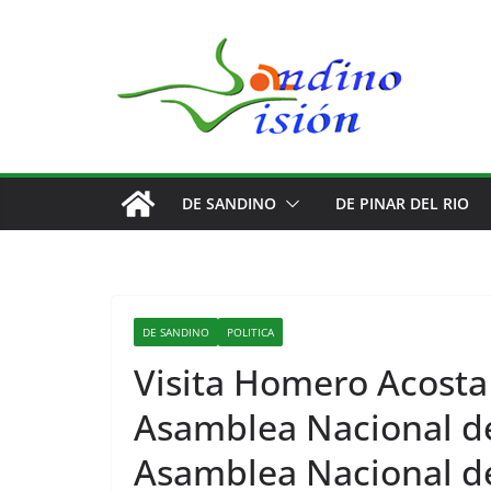
Saltar
al
contenido
DE SANDINO
DE PINAR DEL RIO
DE SANDINO
POLITICA
Visita Homero Acosta 
Asamblea Nacional de
Asamblea Nacional de