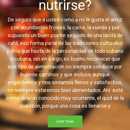
nutrirse?
De seguro que a usted como a mi le gusta el arroz
con abundantes frijoles, la carne, la vianda y por
supuesto un buen postre seguido de una tacita de
café, eso forma parte de las tradiciones culturales
y diría que hasta de la personalidad de todo cubano
o cubana, sin embargo, es bueno reconocer que
ese tipo de alimentación no siempre conduce por
buenos caminos y que incluso, aunque
engordemos y nos sintamos llenos y satisfechos,
no siempre estaremos bien alimentados. Ahí está
como diría un conocido muy ocurrente, el quid de la
cuestión, porque una cosa es llenarse y
Leer más