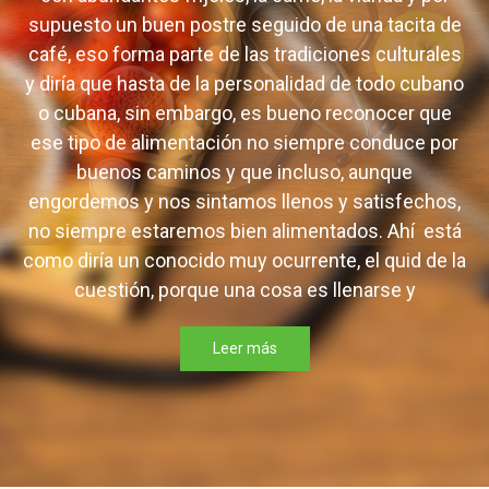
supuesto un buen postre seguido de una tacita de
café, eso forma parte de las tradiciones culturales
y diría que hasta de la personalidad de todo cubano
o cubana, sin embargo, es bueno reconocer que
ese tipo de alimentación no siempre conduce por
buenos caminos y que incluso, aunque
engordemos y nos sintamos llenos y satisfechos,
no siempre estaremos bien alimentados. Ahí está
como diría un conocido muy ocurrente, el quid de la
cuestión, porque una cosa es llenarse y
Leer más