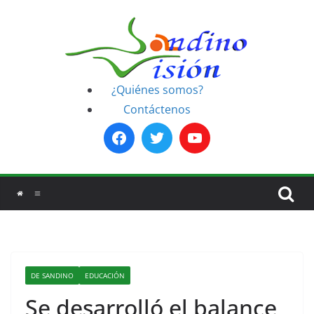
Saltar
al
contenido
¿Quiénes somos?
Contáctenos
DE SANDINO
EDUCACIÓN
Se desarrolló el balance