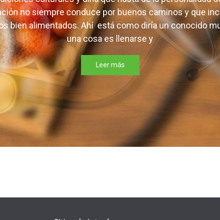
el arroz con abundantes frijoles, la carne, la vianda y 
radiciones culturales y diría que hasta de la personalidad
tación no siempre conduce por buenos caminos y que in
s bien alimentados. Ahí está como diría un conocido muy
una cosa es llenarse y
Leer más
en este navegador para la próxima vez que comente.