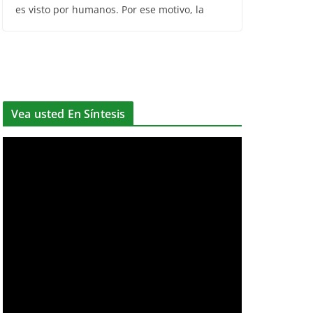
El pez remo o rey de los arenques (Regalecus
glesne) habita en aguas profundas y rara vez
es visto por humanos. Por ese motivo, la
Vea usted En Síntesis