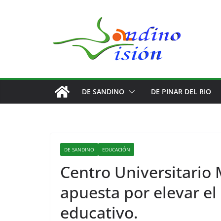
Saltar
al
contenido
DE SANDINO
DE PINAR DEL RIO
DE SANDINO
EDUCACIÓN
Centro Universitario
apuesta por elevar e
COMENTARIOS
educativo.
Racismo