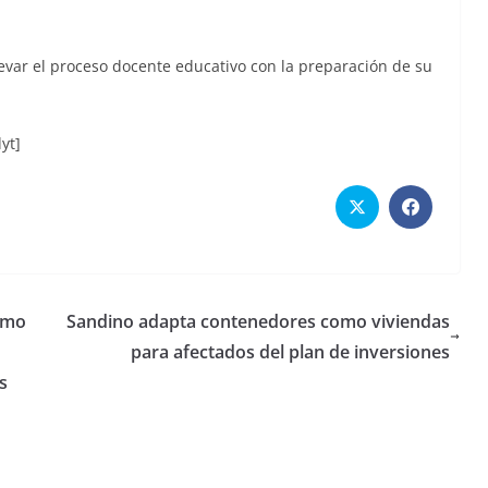
31 de julio de 2026
Luis Ángel Calderón Canals
Calderón Canals
levar el proceso docente educativo con la preparación de su
yt]
sumo
Sandino adapta contenedores como viviendas
para afectados del plan de inversiones
s