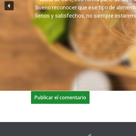
De seguro que a usted como a mi le gusta 
Correo electrónico
*
tacita de café, eso forma parte de las t
bueno reconocer que ese tipo de alimen
llenos y satisfechos, no siempre estaremo
Web
Guarda mi nombre, correo electrónico y web 