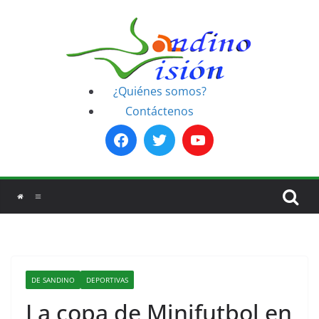
Saltar
al
contenido
¿Quiénes somos?
Contáctenos
DE SANDINO
DEPORTIVAS
La copa de Minifutbol en