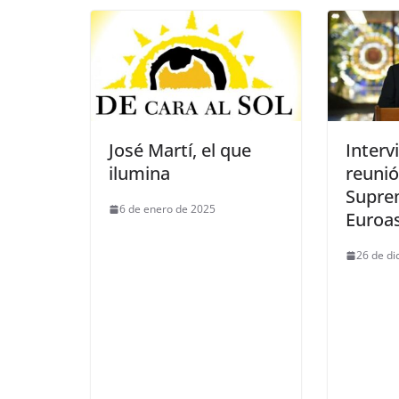
José Martí, el que
Interv
ilumina
reunió
Supre
6 de enero de 2025
Euroas
26 de di