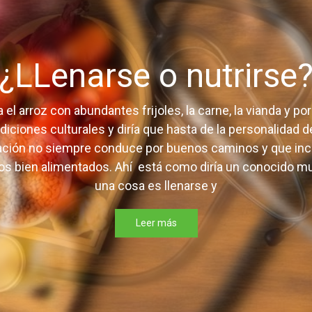
¿LLenarse o nutrirse
el arroz con abundantes frijoles, la carne, la vianda y 
radiciones culturales y diría que hasta de la personalidad
tación no siempre conduce por buenos caminos y que in
s bien alimentados. Ahí está como diría un conocido muy
una cosa es llenarse y
Leer más