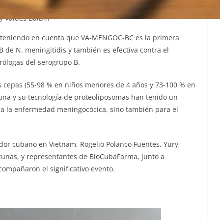
stitución científica vietnamita. Foto: Tomada del Facebook de
y Valdés Balbín
va, teniendo en cuenta que VA-MENGOC-BC es la primera
 de N. meningitidis y también es efectiva contra el
rólogas del serogrupo B.
s cepas (55-98 % en niños menores de 4 años y 73-100 % en
cuna y su tecnología de proteoliposomas han tenido un
ara la enfermedad meningocócica, sino también para el
dor cubano en Vietnam, Rogelio Polanco Fuentes, Yury
Vacunas, y representantes de BioCubaFarma, junto a
compañaron el significativo evento.