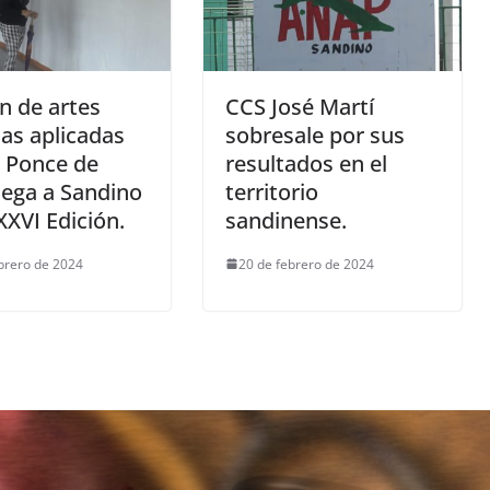
ón de artes
CCS José Martí
cas aplicadas
sobresale por sus
o Ponce de
resultados en el
lega a Sandino
territorio
XXVI Edición.
sandinense.
brero de 2024
20 de febrero de 2024
blicada.
Los campos obligatorios están marcados con
*