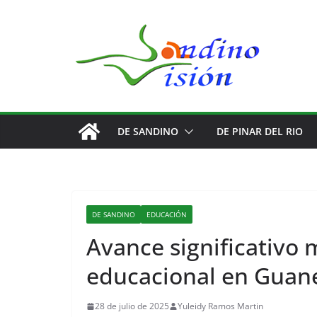
Saltar
al
contenido
DE SANDINO
DE PINAR DEL RIO
DE SANDINO
EDUCACIÓN
Avance significativo 
educacional en Guan
28 de julio de 2025
Yuleidy Ramos Martin