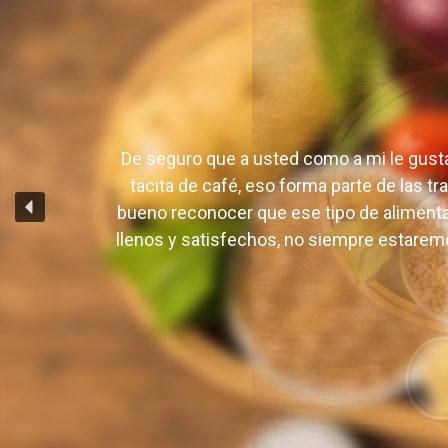
Comentario
*
De seguro que a usted como a mi le gusta 
tacita de café, eso forma parte de las t
bueno reconocer que ese tipo de alimen
llenos y satisfechos, no siempre estaremo
Nombre
*
Correo electrónico
*