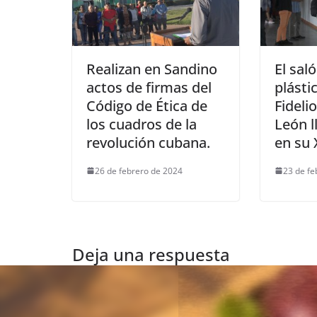
Realizan en Sandino
El sal
actos de firmas del
plásti
Código de Ética de
Fideli
los cuadros de la
León l
revolución cubana.
en su 
26 de febrero de 2024
23 de fe
Deja una respuesta
Tu dirección de correo electrónico no será pu