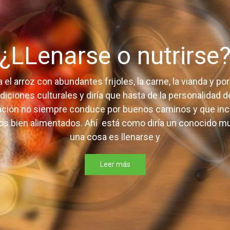
¿LLenarse o nutrirse
el arroz con abundantes frijoles, la carne, la vianda y 
radiciones culturales y diría que hasta de la personalidad
tación no siempre conduce por buenos caminos y que in
s bien alimentados. Ahí está como diría un conocido muy
una cosa es llenarse y
Leer más